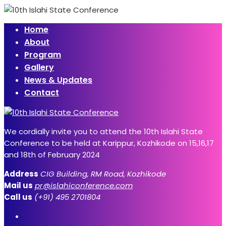
Home
About
Program
Gallery
News & Updates
Contact
We cordially invite you to attend the 10th Islahi State
Conference to be held at Karippur, Kozhikode on 15,16,17
and 18th of February 2024
Address
CIG Building, RM Road, Kozhikode
Mail us
pr@islahiconference.com
Call us
(+91) 495 2701804