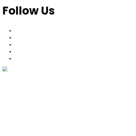
Follow Us
Address
KNM Markazudawa,
CIG Building,
RM Road, Kozhikode,
Kerala, India - 673002