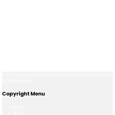
Email / Call Us
pr@islahiconference.com
+91-495 2701804
+91-7356483444
Follow Us
© 2024 Islahi Conference, All Rights Reserved. Powered By
XL Technologies
Copyright Menu
Home
About